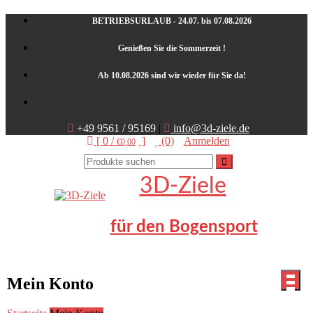
Skip
BETRIEBSURLAUB - 24.07. bis 07.08.2026
to
content
Genießen Sie die Sommerzeit !
Ab 10.08.2026 sind wir wieder für Sie da!
+49 9561 / 95169
|
info@3d-ziele.de
[ 0 /
]
(0)
Anmelden
€0,00
3D-Ziele
für den Bogensport
Mein Konto