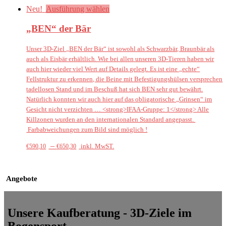
Neu!
Ausführung wählen
„BEN“ der Bär
Unser 3D-Ziel „BEN der Bär“ ist sowohl als Schwarzbär, Braunbär als
auch als Eisbär erhältlich. Wie bei allen unseren 3D-Tieren haben wir
auch hier wieder viel Wert auf Details gelegt. Es ist eine „echte“
Fellstruktur zu erkennen, die Beine mit Befestigungshülsen versprechen
tadellosen Stand und im Beschuß hat sich BEN sehr gut bewährt.
Natürlich konnten wir auch hier auf das obligatorische „Grinsen“ im
Gesicht nicht verzichten … <strong>IFAA-Gruppe: 1</strong> Alle
Killzonen wurden an den internationalen Standard angepasst.
Farbabweichungen zum Bild sind möglich !
–
inkl. MwST.
€
590,10
€
650,30
Angebote
Unsere Kaufberatung - 3D-Ziele im