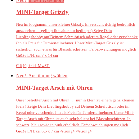
Neu!
In den Warenkorb
MINI-Target Grizzly
Neu im Programm: unser kleiner Grizzly. Er versucht richtig bedrohlich
auszusehen .... gelingt ihm aber nur bedingt :) Zeige Dein
Lieblingshobby auf Deinem Schreibtisch oder im Regal oder verschenke
ihn als Preis für Turnierteilnehmer. Unser Mini-Target Grizzly ist
sicherlich auch etwas für Blasrohrschützen. Farbabweichungen möglich
Größe L/H: ca. 7 x 14 cm
inkl. MwST.
€
16,10
Neu!
Ausführung wählen
MINI-Target Arsch mit Ohren
Unser beliebter Arsch mit Ohren ... nur in klein zu einem ganz kleinen
Preis ! Zeige Dein Lieblingshobby auf Deinem Schreibtisch oder im
Regal oder verschenke ihn als Preis für Turnierteilnehmer. Unser Mini-
Target Arsch mit Ohren ist auch sehr beliebt bei Blasrohrschützen. In
schwarz, blau sowie in pink erhältlich. Farbabweichungen möglich
Größe L/H: ca. 6,5 x 7 cm <strong> </strong>