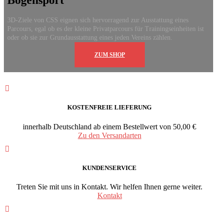
Bogensport
3D-Ziele von CSS eignen sich hervorragend zur Ausstattung eines
Parcours, egal ob es der kleine Privatparcours für Trainingseinheiten ist
oder ob sie zur Grundausstattung eines jeden Vereins zählen.
ZUM SHOP
KOSTENFREIE LIEFERUNG
innerhalb Deutschland ab einem Bestellwert von 50,00 €
Zu den Versandarten
KUNDENSERVICE
Treten Sie mit uns in Kontakt. Wir helfen Ihnen gerne weiter.
Kontakt