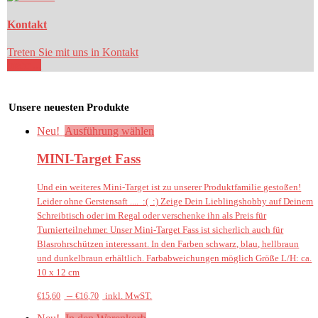
Kontakt
Treten Sie mit uns in Kontakt
mehr ...
Unsere neuesten Produkte
Neu!
Ausführung wählen
MINI-Target Fass
Und ein weiteres Mini-Target ist zu unserer Produktfamilie gestoßen!
Leider ohne Gerstensaft .... :( :) Zeige Dein Lieblingshobby auf Deinem
Schreibtisch oder im Regal oder verschenke ihn als Preis für
Turnierteilnehmer. Unser Mini-Target Fass ist sicherlich auch für
Blasrohrschützen interessant. In den Farben schwarz, blau, hellbraun
und dunkelbraun erhältlich. Farbabweichungen möglich Größe L/H: ca.
10 x 12 cm
–
inkl. MwST.
€
15,60
€
16,70