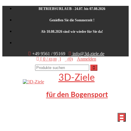
Skip
BETRIEBSURLAUB - 24.07. bis 07.08.2026
to
content
Genießen Sie die Sommerzeit !
Ab 10.08.2026 sind wir wieder für Sie da!
+49 9561 / 95169
|
info@3d-ziele.de
[ 0 /
]
(0)
Anmelden
€0,00
3D-Ziele
für den Bogensport