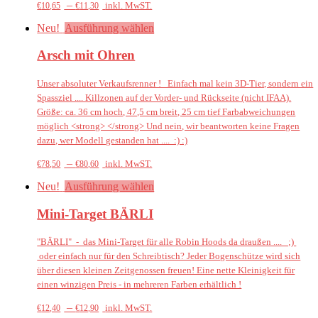
–
inkl. MwST.
€
10,65
€
11,30
Neu!
Ausführung wählen
Arsch mit Ohren
Unser absoluter Verkaufsrenner ! Einfach mal kein 3D-Tier, sondern ein
Spassziel .... Killzonen auf der Vorder- und Rückseite (nicht IFAA).
Größe: ca. 36 cm hoch, 47,5 cm breit, 25 cm tief Farbabweichungen
möglich <strong> </strong> Und nein, wir beantworten keine Fragen
dazu, wer Modell gestanden hat .... :) :)
–
inkl. MwST.
€
78,50
€
80,60
Neu!
Ausführung wählen
Mini-Target BÄRLI
"BÄRLI" - das Mini-Target für alle Robin Hoods da draußen .... ;)
oder einfach nur für den Schreibtisch? Jeder Bogenschütze wird sich
über diesen kleinen Zeitgenossen freuen! Eine nette Kleinigkeit für
einen winzigen Preis - in mehreren Farben erhältlich !
–
inkl. MwST.
€
12,40
€
12,90