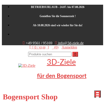
Skip
BETRIEBSURLAUB - 24.07. bis 07.08.2026
to
content
Genießen Sie die Sommerzeit !
Ab 10.08.2026 sind wir wieder für Sie da!
+49 9561 / 95169
|
info@3d-ziele.de
[ 0 /
]
(0)
Anmelden
€0,00
3D-Ziele
für den Bogensport
Bogensport Shop