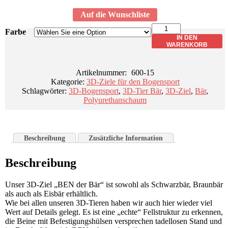
Auf die Wunschliste
Lieferzeit: circa 14 Tage
"BEN"
Farbe
der
IN DEN
Bär
WARENKORB
Menge
Artikelnummer:
600-15
Kategorie:
3D-Ziele für den Bogensport
Schlagwörter:
3D-Bogensport
,
3D-Tier Bär
,
3D-Ziel
,
Bär
,
Polyurethanschaum
Beschreibung
Zusätzliche Information
Beschreibung
Unser 3D-Ziel „BEN der Bär“ ist sowohl als Schwarzbär, Braunbär
als auch als Eisbär erhältlich.
Wie bei allen unseren 3D-Tieren haben wir auch hier wieder viel
Wert auf Details gelegt. Es ist eine „echte“ Fellstruktur zu erkennen,
die Beine mit Befestigungshülsen versprechen tadellosen Stand und