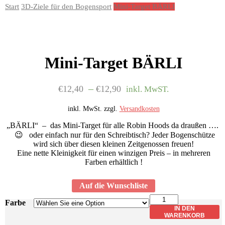
Start
3D-Ziele für den Bogensport
Mini-Target BÄRLI
Mini-Target BÄRLI
–
€
12,40
€
12,90
inkl. MwST.
inkl. MwSt.
zzgl.
Versandkosten
„BÄRLI“ – das Mini-Target für alle Robin Hoods da draußen ….
😉 oder einfach nur für den Schreibtisch? Jeder Bogenschütze
wird sich über diesen kleinen Zeitgenossen freuen!
Eine nette Kleinigkeit für einen winzigen Preis – in mehreren
Farben erhältlich !
Auf die Wunschliste
Lieferzeit: ca. 5 Werktage
Mini-
Farbe
Target
IN DEN
BÄRLI
WARENKORB