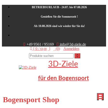
Skip
BETRIEBSURLAUB - 24.07. bis 07.08.2026
to
content
Genießen Sie die Sommerzeit !
Ab 10.08.2026 sind wir wieder für Sie da!
+49 9561 / 95169
|
info@3d-ziele.de
[ 0 /
]
(0)
Anmelden
€0,00
3D-Ziele
für den Bogensport
Bogensport Shop