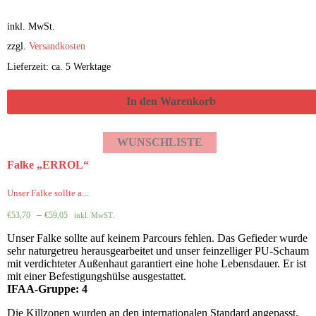
inkl. MwSt.
zzgl.
Versandkosten
Lieferzeit: ca. 5 Werktage
In den Warenkorb
WUNSCHLISTE
Falke „ERROL“
Unser Falke sollte a...
–
€
53,70
€
59,05
inkl. MwST.
Unser Falke sollte auf keinem Parcours fehlen. Das Gefieder wurde
sehr naturgetreu herausgearbeitet und unser feinzelliger PU-Schaum
mit verdichteter Außenhaut garantiert eine hohe Lebensdauer. Er ist
mit einer Befestigungshülse ausgestattet.
IFAA-Gruppe: 4
Die Killzonen wurden an den internationalen Standard angepasst.