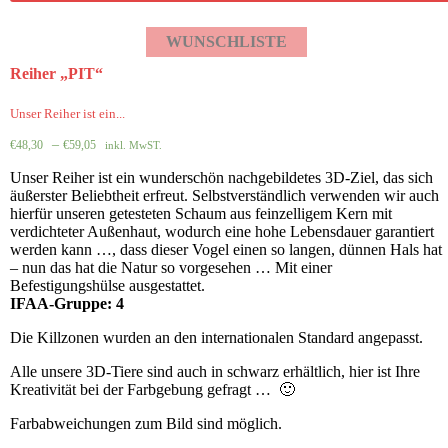
WUNSCHLISTE
Reiher „PIT“
Unser Reiher ist ein...
–
€
48,30
€
59,05
inkl. MwST.
Unser Reiher ist ein wunderschön nachgebildetes 3D-Ziel, das sich
äußerster Beliebtheit erfreut. Selbstverständlich verwenden wir auch
hierfür unseren getesteten Schaum aus feinzelligem Kern mit
verdichteter Außenhaut, wodurch eine hohe Lebensdauer garantiert
werden kann …, dass dieser Vogel einen so langen, dünnen Hals hat
– nun das hat die Natur so vorgesehen … Mit einer
Befestigungshülse ausgestattet.
IFAA-Gruppe: 4
Die Killzonen wurden an den internationalen Standard angepasst.
Alle unsere 3D-Tiere sind auch in schwarz erhältlich, hier ist Ihre
Kreativität bei der Farbgebung gefragt … 🙂
Farbabweichungen zum Bild sind möglich.