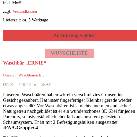
inkl. MwSt.
zzgl.
Versandkosten
Lieferzeit: ca. 5 Werktage
Ausführung wählen
WUNSCHLISTE
Waschbär „ERNIE“
Unserem Waschbären h...
–
€
85,90
€
102,05
inkl. MwST.
Unserem Waschbären haben wir ein verschmitztes Grinsen ins
Gesicht gezaubert. Hat unser fingerfertiger Kleinbär gerade wieder
etwas angestellt? Vor Waschbären ist ja nichts und niemand sicher!
Naturgetreu nachgebildet ist er ein wunderschönes 3D-Ziel für jeden
Parcours, selbstverständlich ebenfalls aus unserem getesteten
Schaumsystem. Er ist mit 2 Befestigungshülsen ausgestattet.
IFAA-Gruppe: 4