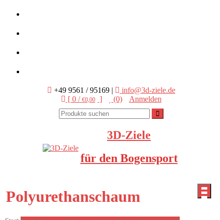
Skip
BETRIEBSURLAUB - 24.07. bis 07.08.2026
to
content
Genießen Sie die Sommerzeit !
Ab 10.08.2026 sind wir wieder für Sie da!
+49 9561 / 95169
|
info@3d-ziele.de
[ 0 /
]
(0)
Anmelden
€0,00
3D-Ziele
für den Bogensport
Polyurethanschaum