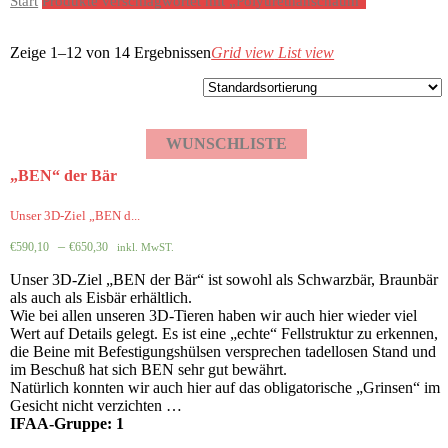
Start
Produkte verschlagwortet mit „Polyurethanschaum“
Zeige 1–12 von
14 Ergebnissen
Grid view
List view
WUNSCHLISTE
„BEN“ der Bär
Unser 3D-Ziel „BEN d...
–
€
590,10
€
650,30
inkl. MwST.
Unser 3D-Ziel „BEN der Bär“ ist sowohl als Schwarzbär, Braunbär
als auch als Eisbär erhältlich.
Wie bei allen unseren 3D-Tieren haben wir auch hier wieder viel
Wert auf Details gelegt. Es ist eine „echte“ Fellstruktur zu erkennen,
die Beine mit Befestigungshülsen versprechen tadellosen Stand und
im Beschuß hat sich BEN sehr gut bewährt.
Natürlich konnten wir auch hier auf das obligatorische „Grinsen“ im
Gesicht nicht verzichten …
IFAA-Gruppe: 1