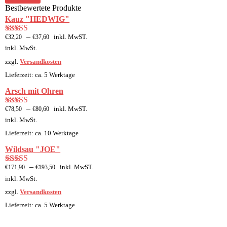
Bestbewertete Produkte
Kauz "HEDWIG"
–
inkl. MwST.
€
32,20
€
37,60
Bewertet mit
5.00
von 5
inkl. MwSt.
zzgl.
Versandkosten
Lieferzeit: ca. 5 Werktage
Arsch mit Ohren
–
inkl. MwST.
€
78,50
€
80,60
Bewertet mit
5.00
von 5
inkl. MwSt.
Lieferzeit: ca. 10 Werktage
Wildsau "JOE"
–
inkl. MwST.
€
171,90
€
193,50
Bewertet mit
5.00
von 5
inkl. MwSt.
zzgl.
Versandkosten
Lieferzeit: ca. 5 Werktage