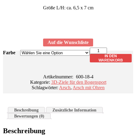
Größe L/H: ca. 6,5 x 7 cm
Auf die Wunschliste
Lieferzeit: ca. 5 Werktage
MINI-
Farbe
Target
IN DEN
Arsch
WARENKORB
mit
Ohren
Artikelnummer:
600-18-4
Menge
Kategorie:
3D-Ziele für den Bogensport
Schlagwörter:
Arsch
,
Arsch mit Ohren
Beschreibung
Zusätzliche Information
Bewertungen (0)
Beschreibung