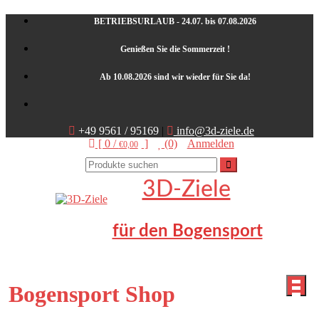
Skip
BETRIEBSURLAUB - 24.07. bis 07.08.2026
to
content
Genießen Sie die Sommerzeit !
Ab 10.08.2026 sind wir wieder für Sie da!
+49 9561 / 95169
|
info@3d-ziele.de
[ 0 /
]
(0)
Anmelden
€0,00
3D-Ziele
für den Bogensport
Bogensport Shop