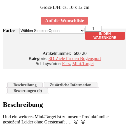
Größe L/H: ca. 10 x 12 cm
Auf die Wunschliste
Lieferzeit: ca. 5 Werktage
MINI-
Farbe
Target
IN DEN
Fass
WARENKORB
Menge
Artikelnummer:
600-20
Kategorie:
3D-Ziele für den Bogensport
Schlagwörter:
Fass
,
Mini-Target
Beschreibung
Zusätzliche Information
Bewertungen (0)
Beschreibung
Und ein weiteres Mini-Target ist zu unserer Produktfamilie
gestoßen! Leider ohne Gerstensaft …. 🙁 🙂