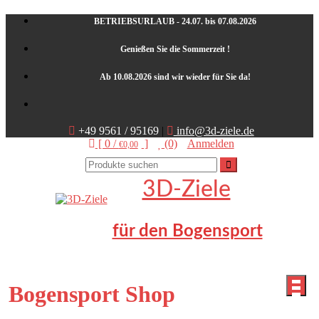
Skip
BETRIEBSURLAUB - 24.07. bis 07.08.2026
to
content
Genießen Sie die Sommerzeit !
Ab 10.08.2026 sind wir wieder für Sie da!
+49 9561 / 95169
|
info@3d-ziele.de
[ 0 /
]
(0)
Anmelden
€0,00
3D-Ziele
für den Bogensport
Bogensport Shop