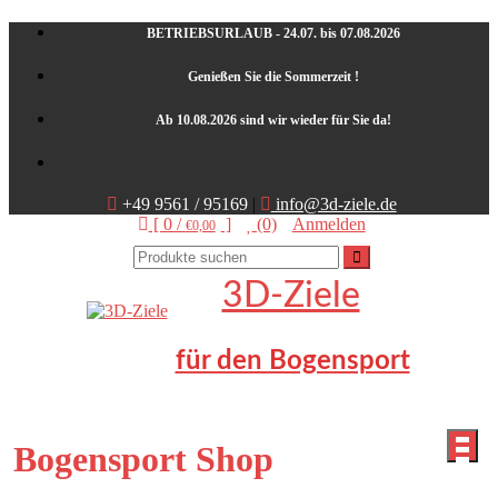
Skip
BETRIEBSURLAUB - 24.07. bis 07.08.2026
to
content
Genießen Sie die Sommerzeit !
Ab 10.08.2026 sind wir wieder für Sie da!
+49 9561 / 95169
|
info@3d-ziele.de
[ 0 /
]
(0)
Anmelden
€0,00
3D-Ziele
für den Bogensport
Bogensport Shop