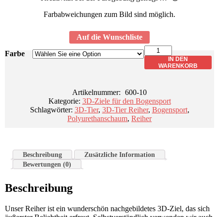
Farbabweichungen zum Bild sind möglich.
Auf die Wunschliste
Lieferzeit: ca. 5 Werktage
Reiher
Farbe
"PIT"
IN DEN
Menge
WARENKORB
Artikelnummer:
600-10
Kategorie:
3D-Ziele für den Bogensport
Schlagwörter:
3D-Tier
,
3D-Tier Reiher
,
Bogensport
,
Polyurethanschaum
,
Reiher
Beschreibung
Zusätzliche Information
Bewertungen (0)
Beschreibung
Unser Reiher ist ein wunderschön nachgebildetes 3D-Ziel, das sich