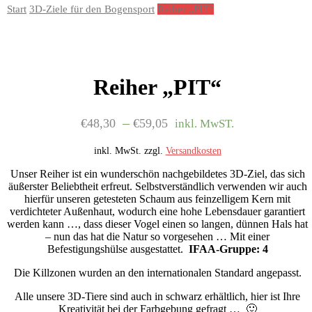
Start
3D-Ziele für den Bogensport
Reiher „PIT“
Reiher „PIT“
–
€
48,30
€
59,05
inkl. MwST.
inkl. MwSt.
zzgl.
Versandkosten
Unser Reiher ist ein wunderschön nachgebildetes 3D-Ziel, das sich
äußerster Beliebtheit erfreut. Selbstverständlich verwenden wir auch
hierfür unseren getesteten Schaum aus feinzelligem Kern mit
verdichteter Außenhaut, wodurch eine hohe Lebensdauer garantiert
werden kann …, dass dieser Vogel einen so langen, dünnen Hals hat
– nun das hat die Natur so vorgesehen … Mit einer
Befestigungshülse ausgestattet.
IFAA-Gruppe: 4
Die Killzonen wurden an den internationalen Standard angepasst.
Alle unsere 3D-Tiere sind auch in schwarz erhältlich, hier ist Ihre
Kreativität bei der Farbgebung gefragt … 🙂